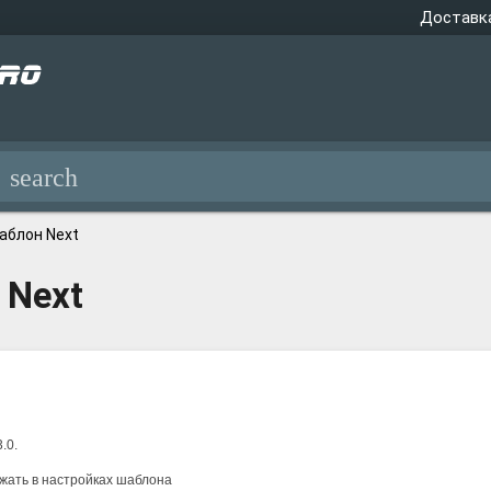
Доставк
search
аблон Next
 Next
.0.
ужать в настройках шаблона