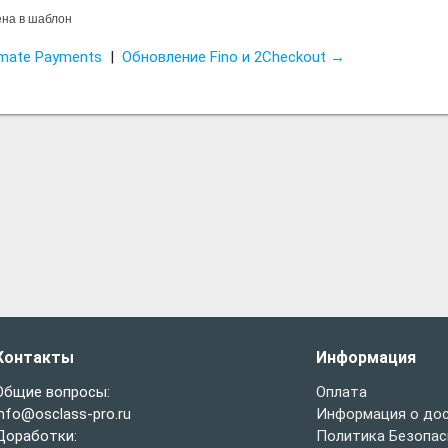
ена в шаблон
imate Payments
|
Обновление Fino и 2Checkout →
Контакты
Информация
Общие вопросы:
Оплата
info@osclass-pro.ru
Информация о до
Доработки:
Политика Безопас