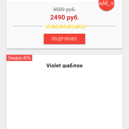
add_shoppi
4500 руб.
2490 руб.
star
star
star
star
star
ПОДРОБНЕЕ
Скидка 45%
more_vert
Violet шаблон