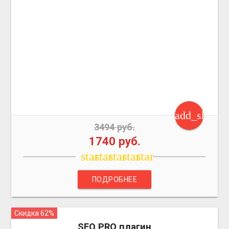
add_shoppi
3494 руб.
1740 руб.
star
star
star
star
star
ПОДРОБНЕЕ
Скидка 62%
more_vert
SEO PRO плагин