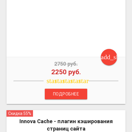
add_shoppi
2750 руб.
2250 руб.
star
star
star
star
star
ПОДРОБНЕЕ
Скидка 55%
more_vert
Innova Cache - плагин кэширования
страниц сайта