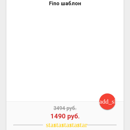
more_vert
Fino шаблон
add_shoppi
3494 руб.
1490 руб.
star
star
star
star
star